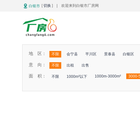
[
切换
] | 欢迎来到白银市厂房网
白银市
地 区：
不限
会宁县
平川区
景泰县
白银区
意 向：
不限
出租
出售
面 积：
1000m-3000m²
3000-
不限
1000m²以下