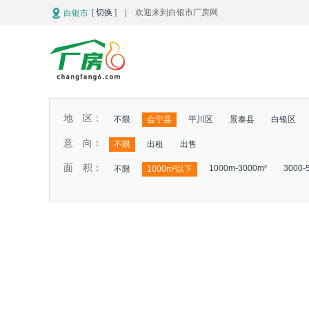
[
切换
] | 欢迎来到白银市厂房网
白银市
地 区：
不限
会宁县
平川区
景泰县
白银区
意 向：
不限
出租
出售
面 积：
1000m-3000m²
3000-
不限
1000m²以下