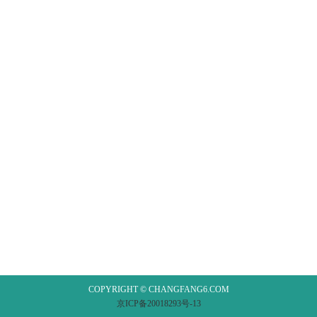
COPYRIGHT © CHANGFANG6.COM
京ICP备20018293号-13