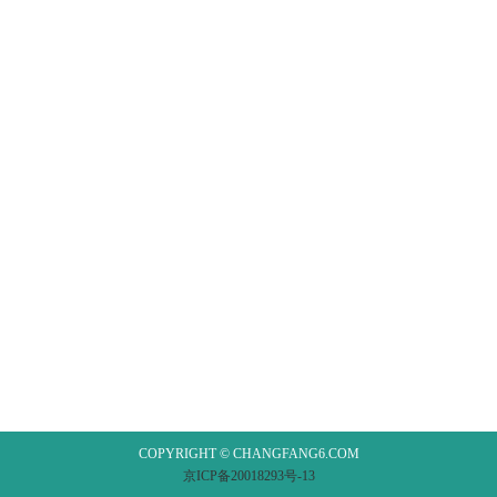
COPYRIGHT © CHANGFANG6.COM
京ICP备20018293号-13