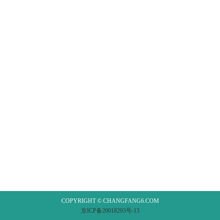
COPYRIGHT © CHANGFANG6.COM
京ICP备20018293号-13