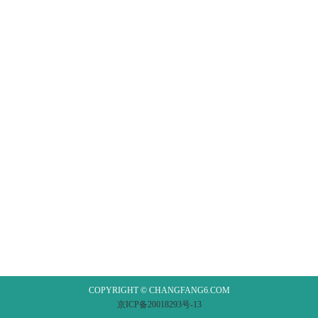
COPYRIGHT © CHANGFANG6.COM
京ICP备20018293号-13